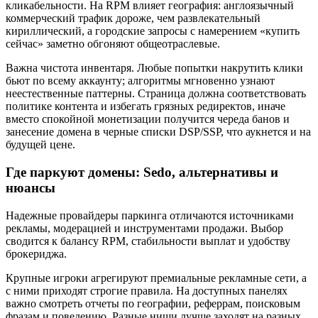
кликабельности. На RPM влияет география: англоязычный
коммерческий трафик дороже, чем развлекательный
кириллический, а городские запросы с намерением «купить
сейчас» заметно обгоняют общеотраслевые.
Важна чистота инвентаря. Любые попытки накрутить клики
бьют по всему аккаунту; алгоритмы мгновенно узнают
неестественные паттерны. Страница должна соответствовать
политике контента и избегать грязных редиректов, иначе
вместо спокойной монетизации получится череда банов и
занесение домена в черные списки DSP/SSP, что аукнется и на
будущей цене.
Где паркуют домены: Sedo, альтернативы и
нюансы
Надежные провайдеры паркинга отличаются источниками
рекламы, модерацией и инструментами продажи. Выбор
сводится к балансу RPM, стабильности выплат и удобству
брокериджа.
Крупные игроки агрегируют премиальные рекламные сети, а
с ними приходят строгие правила. На доступных панелях
важно смотреть отчеты по географии, реферрам, поисковым
фразам и поведению. Разные ниши лучше заходят на разных