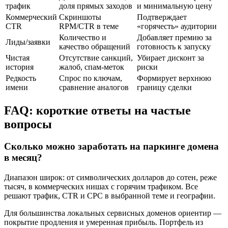
трафик
доля прямых заходов
и минимальную цену
Коммерческий
Скриншоты
Подтверждает
CTR
RPM/CTR в теме
«горячесть» аудитории
Количество и
Добавляет премию за
Лиды/заявки
качество обращений
готовность к запуску
Чистая
Отсутствие санкций,
Убирает дисконт за
история
жалоб, спам‑меток
риски
Редкость
Спрос по ключам,
Формирует верхнюю
имени
сравнение аналогов
границу сделки
FAQ: короткие ответы на частые
вопросы
Сколько можно заработать на паркинге домена
в месяц?
Диапазон широк: от символических долларов до сотен, реже
тысяч, в коммерческих нишах с горячим трафиком. Все
решают трафик, CTR и CPC в выбранной теме и географии.
Для большинства локальных сервисных доменов ориентир —
покрытие продления и умеренная прибыль. Портфель из