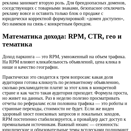
реклама занимает вторую роль. Для брендоопасных доменов,
соседствующих с товарными знаками, безопаснее отключить
рекламу вовсе и оставить только блок о продаже с
юридически корректной формулировкой: «домен доступен»,
без намеков на связь с конкретным брендом.
Математика дохода: RPM, CTR, гео и
тематика
Доход паркинга — это RPM, умноженный на объем трафика.
На RPM влияют кликабельность объявлений, цена клика в
нише и качество географии.
Практически это сводится к трем вопросам: какая доля
аудитории готова кликнуть по релевантному объявлению,
сколько рекламодатели платят за этот клик в конкретной
стране и как часто такая аудитория приходит. Формула проста,
но живет на данных. Раз в неделю полезно просматривать
отчеты по рефералам: если половина трафика — это роботы и
странные переходы, стоимости не будет. Если же виден
здоровый хвост поисковых запросов и локальных заходов,
RPM постепенно стабилизируется, а провайдер даст доступ к
премиальным источникам. Важный нюанс — сезонность:
юридические и образовательные темы всплесками поднимают