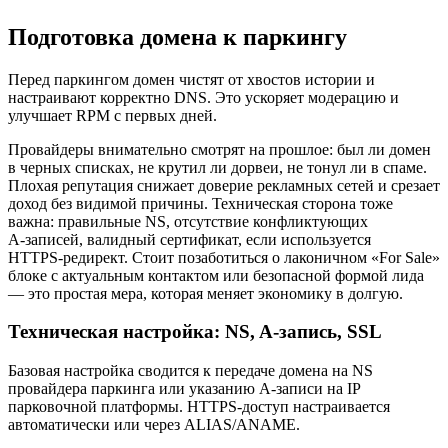
Подготовка домена к паркингу
Перед паркингом домен чистят от хвостов истории и
настраивают корректно DNS. Это ускоряет модерацию и
улучшает RPM с первых дней.
Провайдеры внимательно смотрят на прошлое: был ли домен
в черных списках, не крутил ли дорвеи, не тонул ли в спаме.
Плохая репутация снижает доверие рекламных сетей и срезает
доход без видимой причины. Техническая сторона тоже
важна: правильные NS, отсутствие конфликтующих
A‑записей, валидный сертификат, если используется
HTTPS‑редирект. Стоит позаботиться о лаконичном «For Sale»
блоке с актуальным контактом или безопасной формой лида
— это простая мера, которая меняет экономику в долгую.
Техническая настройка: NS, A‑запись, SSL
Базовая настройка сводится к передаче домена на NS
провайдера паркинга или указанию A‑записи на IP
парковочной платформы. HTTPS‑доступ настраивается
автоматически или через ALIAS/ANAME.