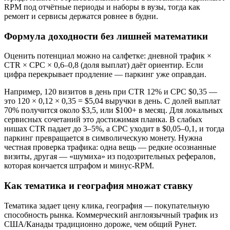
RPM под отчётные периоды и наборы в вузы, тогда как
ремонт и сервисы держатся ровнее в будни.
Формула доходности без лишней математики
Оценить потенциал можно на салфетке: дневной трафик ×
CTR × CPC × 0,6–0,8 (доля выплат) даёт ориентир. Если
цифра перекрывает продление — паркинг уже оправдан.
Например, 120 визитов в день при CTR 12% и CPC $0,35 —
это 120 × 0,12 × 0,35 = $5,04 выручки в день. С долей выплат
70% получится около $3,5, или $100+ в месяц. Для локальных
сервисных сочетаний это достижимая планка. В слабых
нишах CTR падает до 3–5%, а CPC уходит в $0,05–0,1, и тогда
паркинг превращается в символическую монету. Нужна
честная проверка трафика: одна вещь — редкие осознанные
визиты, другая — «шумиха» из подозрительных рефералов,
которая кончается штрафом и минус‑RPM.
Как тематика и география множат ставку
Тематика задает цену клика, география — покупательную
способность рынка. Коммерческий англоязычный трафик из
США/Канады традиционно дороже, чем общий Рунет.