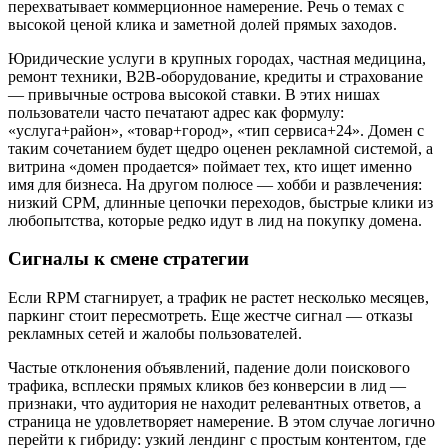
перехватывает коммерционное намерение. Речь о темах с
высокой ценой клика и заметной долей прямых заходов.
Юридические услуги в крупных городах, частная медицина,
ремонт техники, B2B‑оборудование, кредиты и страхование
— привычные острова высокой ставки. В этих нишах
пользователи часто печатают адрес как формулу:
«услуга+район», «товар+город», «тип сервиса+24». Домен с
таким сочетанием будет щедро оценен рекламной системой, а
витрина «домен продается» поймает тех, кто ищет именно
имя для бизнеса. На другом полюсе — хобби и развлечения:
низкий CPM, длинные цепочки переходов, быстрые клики из
любопытства, которые редко идут в лид на покупку домена.
Сигналы к смене стратегии
Если RPM стагнирует, а трафик не растет несколько месяцев,
паркинг стоит пересмотреть. Еще жестче сигнал — отказы
рекламных сетей и жалобы пользователей.
Частые отклонения объявлений, падение доли поискового
трафика, всплески прямых кликов без конверсии в лид —
признаки, что аудитория не находит релевантных ответов, а
страница не удовлетворяет намерение. В этом случае логично
перейти к гибриду: узкий лендинг с простым контентом, где