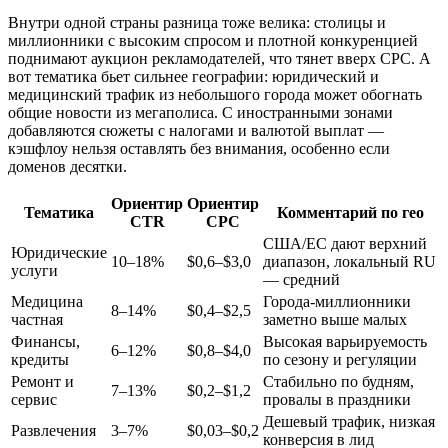
Внутри одной страны разница тоже велика: столицы и
миллионники с высоким спросом и плотной конкуренцией
поднимают аукцион рекламодателей, что тянет вверх CPC. А
вот тематика бьет сильнее географии: юридический и
медицинский трафик из небольшого города может обогнать
общие новости из мегаполиса. С иностранными зонами
добавляются сюжеты с налогами и валютой выплат —
кэшфлоу нельзя оставлять без внимания, особенно если
доменов десятки.
Ориентир
Ориентир
Тематика
Комментарий по гео
CTR
CPC
США/ЕС дают верхний
Юридические
10–18%
$0,6–$3,0
диапазон, локальный RU
услуги
— средний
Медицина
Города‑миллионники
8–14%
$0,4–$2,5
частная
заметно выше малых
Финансы,
Высокая варьируемость
6–12%
$0,8–$4,0
кредиты
по сезону и регуляции
Ремонт и
Стабильно по будням,
7–13%
$0,2–$1,2
сервис
провалы в праздники
Дешевый трафик, низкая
Развлечения
3–7%
$0,03–$0,2
конверсия в лид