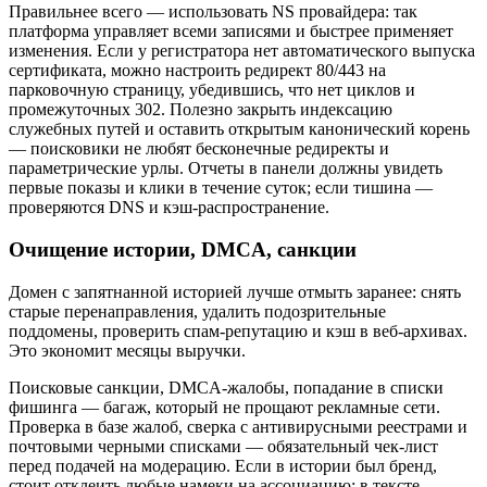
Правильнее всего — использовать NS провайдера: так
платформа управляет всеми записями и быстрее применяет
изменения. Если у регистратора нет автоматического выпуска
сертификата, можно настроить редирект 80/443 на
парковочную страницу, убедившись, что нет циклов и
промежуточных 302. Полезно закрыть индексацию
служебных путей и оставить открытым канонический корень
— поисковики не любят бесконечные редиректы и
параметрические урлы. Отчеты в панели должны увидеть
первые показы и клики в течение суток; если тишина —
проверяются DNS и кэш‑распространение.
Очищение истории, DMCA, санкции
Домен с запятнанной историей лучше отмыть заранее: снять
старые перенаправления, удалить подозрительные
поддомены, проверить спам‑репутацию и кэш в веб‑архивах.
Это экономит месяцы выручки.
Поисковые санкции, DMCA‑жалобы, попадание в списки
фишинга — багаж, который не прощают рекламные сети.
Проверка в базе жалоб, сверка с антивирусными реестрами и
почтовыми черными списками — обязательный чек‑лист
перед подачей на модерацию. Если в истории был бренд,
стоит отклеить любые намеки на ассоциацию: в тексте