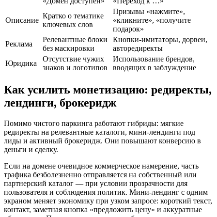
«Домен доступен»
«Переход к …»
Призывы «нажмите»,
Кратко о тематике
Описание
«кликните», «получите
ключевых слов
подарок»
Релевантные блоки
Кнопки‑имитаторы, дорвеи,
Реклама
без маскировки
авторедиректы
Отсутствие чужих
Использование брендов,
Юридика
знаков и логотипов
вводящих в заблуждение
Как усилить монетизацию: редиректы,
лендинги, брокеридж
Помимо чистого паркинга работают гибриды: мягкие
редиректы на релевантные каталоги, мини‑лендинги под
лиды и активный брокеридж. Они повышают конверсию в
деньги и сделку.
Если на домене очевидное коммерческое намерение, часть
трафика безболезненно отправляется на собственный или
партнерский каталог — при условии прозрачности для
пользователя и соблюдения политик. Мини‑лендинг с одним
экраном меняет экономику при узком запросе: короткий текст,
контакт, заметная кнопка «предложить цену» и аккуратные