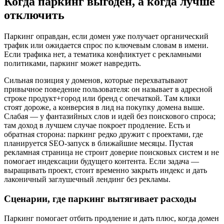
Когда паркинг выгоден, а когда лучше
отключить
Паркинг оправдан, если домен уже получает органический
трафик или ожидается спрос по ключевым словам в имени.
Если трафика нет, а тематика конфликтует с рекламными
политиками, паркинг может навредить.
Сильная позиция у доменов, которые перехватывают
привычное поведение пользователя: он называет в адресной
строке продукт+город или бренд с опечаткой. Там клики
стоят дороже, а конверсия в лид на покупку домена выше.
Слабая — у фантазийных слов и идей без поискового спроса;
там доход в лучшем случае покроет продление. Есть и
обратная сторона: паркинг редко дружит с проектами, где
планируется SEO‑запуск в ближайшие месяцы. Пустая
рекламная страница не строит доверие поисковых систем и не
помогает индексации будущего контента. Если задача —
выращивать проект, стоит временно закрыть индекс и дать
лаконичный заглушечный лендинг без рекламы.
Сценарии, где паркинг вытягивает расходы
Паркинг помогает отбить продление и дать плюс, когда домен