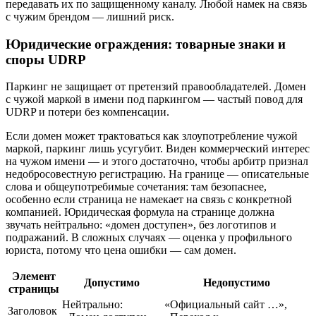
передавать их по защищенному каналу. Любой намек на связь
с чужим брендом — лишний риск.
Юридические ограждения: товарные знаки и
споры UDRP
Паркинг не защищает от претензий правообладателей. Домен
с чужой маркой в имени под паркингом — частый повод для
UDRP и потери без компенсации.
Если домен может трактоваться как злоупотребление чужой
маркой, паркинг лишь усугубит. Виден коммерческий интерес
на чужом имени — и этого достаточно, чтобы арбитр признал
недобросовестную регистрацию. На границе — описательные
слова и общеупотребимые сочетания: там безопаснее,
особенно если страница не намекает на связь с конкретной
компанией. Юридическая формула на странице должна
звучать нейтрально: «домен доступен», без логотипов и
подражаний. В сложных случаях — оценка у профильного
юриста, потому что цена ошибки — сам домен.
Элемент
Допустимо
Недопустимо
страницы
Нейтрально:
«Официальный сайт …»,
Заголовок