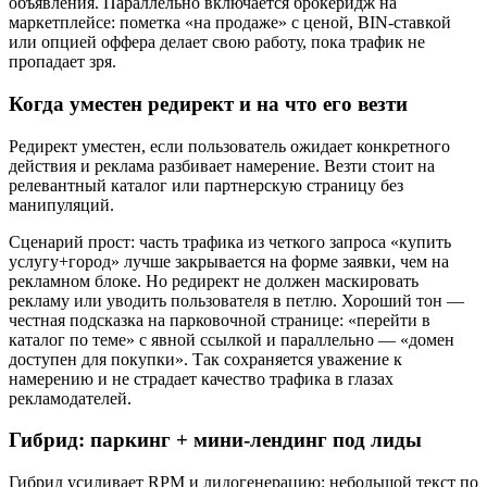
объявления. Параллельно включается брокеридж на
маркетплейсе: пометка «на продаже» с ценой, BIN‑ставкой
или опцией оффера делает свою работу, пока трафик не
пропадает зря.
Когда уместен редирект и на что его везти
Редирект уместен, если пользователь ожидает конкретного
действия и реклама разбивает намерение. Везти стоит на
релевантный каталог или партнерскую страницу без
манипуляций.
Сценарий прост: часть трафика из четкого запроса «купить
услугу+город» лучше закрывается на форме заявки, чем на
рекламном блоке. Но редирект не должен маскировать
рекламу или уводить пользователя в петлю. Хороший тон —
честная подсказка на парковочной странице: «перейти в
каталог по теме» с явной ссылкой и параллельно — «домен
доступен для покупки». Так сохраняется уважение к
намерению и не страдает качество трафика в глазах
рекламодателей.
Гибрид: паркинг + мини‑лендинг под лиды
Гибрид усиливает RPM и лидогенерацию: небольшой текст по