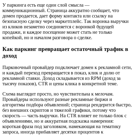
У паркинга есть еще один слой смысла —
коммуникационный. Страница аккуратно сообщает, что
домен продается, дает форму контакта или ссылку на
безопасную сделку через маркетплейс. Так воронка выручки
из кликов незаметно соединяется с воронкой будущей
продажи, и каждое посещение может стать не только
копейкой, но и началом разговора о сделке.
Как паркинг превращает остаточный трафик в
доход
Парковочный провайдер подключает домен к рекламной сети,
и каждый переход превращается в показ, клик и долю от
рекламной ставки. Доход складывается из RPM (доход за
тысячу показов), CTR и цены клика в конкретной теме.
Схема выглядит просто, но чувствительна к мелочам.
Провайдеры используют разные рекламные биржи и
алгоритмы подбора объявлений; страница рендерится быстро,
без внешних скриптов и тяжелой графики, потому что
скорость — часть выручки. На CTR влияет не только блок с
объявлениями, но и аккуратная подсказка намерения:
короткая фраза под заголовком, намекающая на тематику
запроса, иногда прибавляет десятки процентов к