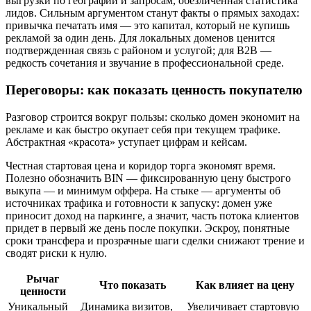
выгрузки по географии и запросам, обезличенная статистика
лидов. Сильным аргументом станут факты о прямых заходах:
привычка печатать имя — это капитал, который не купишь
рекламой за один день. Для локальных доменов ценится
подтвержденная связь с районом и услугой; для B2B —
редкость сочетания и звучание в профессиональной среде.
Переговоры: как показать ценность покупателю
Разговор строится вокруг пользы: сколько домен экономит на
рекламе и как быстро окупает себя при текущем трафике.
Абстрактная «красота» уступает цифрам и кейсам.
Честная стартовая цена и коридор торга экономят время.
Полезно обозначить BIN — фиксированную цену быстрого
выкупа — и минимум оффера. На стыке — аргументы об
источниках трафика и готовности к запуску: домен уже
приносит доход на паркинге, а значит, часть потока клиентов
придет в первый же день после покупки. Эскроу, понятные
сроки трансфера и прозрачные шаги сделки снижают трение и
сводят риски к нулю.
Рычаг
Что показать
Как влияет на цену
ценности
Уникальный
Динамика визитов,
Увеличивает стартовую