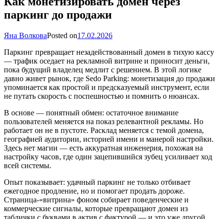
Как монетизировать домен через
паркинг до продажи
Яна Волкова
Posted on
17.02.2026
Паркинг превращает незадействованный домен в тихую кассу
— трафик оседает на рекламной витрине и приносит деньги,
пока будущий владелец медлит с решением. В этой логике
давно живет рынок, где Sedo Parking: монетизация до продажи
упоминается как простой и предсказуемый инструмент, если
не путать скорость с поспешностью и помнить о нюансах.
В основе — понятный обмен: остаточное внимание
пользователей меняется на показ релевантной рекламы. Но
работает он не в пустоте. Расклад меняется с темой домена,
географией аудитории, историей имени и манерой настройки.
Здесь нет магии — есть аккуратная инженерия, похожая на
настройку часов, где один зацепившийся зубец усиливает ход
всей системы.
Опыт показывает: удачный паркинг не только отбивает
ежегодное продление, но и помогает продать дороже.
Страница-«витрина» фоном собирает поведенческие и
коммерческие сигналы, которые превращают домен из
таблички с буквами в актив с фактурой — и это уже другой