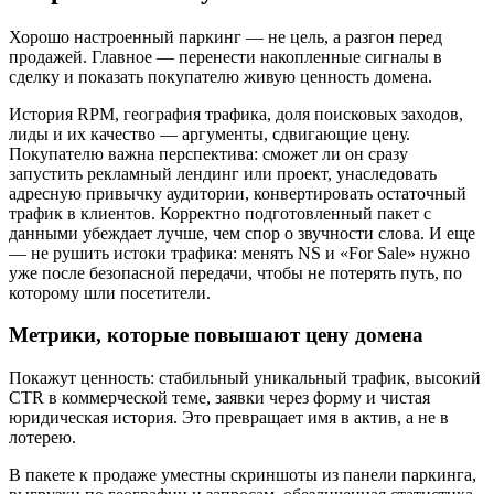
Хорошо настроенный паркинг — не цель, а разгон перед
продажей. Главное — перенести накопленные сигналы в
сделку и показать покупателю живую ценность домена.
История RPM, география трафика, доля поисковых заходов,
лиды и их качество — аргументы, сдвигающие цену.
Покупателю важна перспектива: сможет ли он сразу
запустить рекламный лендинг или проект, унаследовать
адресную привычку аудитории, конвертировать остаточный
трафик в клиентов. Корректно подготовленный пакет с
данными убеждает лучше, чем спор о звучности слова. И еще
— не рушить истоки трафика: менять NS и «For Sale» нужно
уже после безопасной передачи, чтобы не потерять путь, по
которому шли посетители.
Метрики, которые повышают цену домена
Покажут ценность: стабильный уникальный трафик, высокий
CTR в коммерческой теме, заявки через форму и чистая
юридическая история. Это превращает имя в актив, а не в
лотерею.
В пакете к продаже уместны скриншоты из панели паркинга,