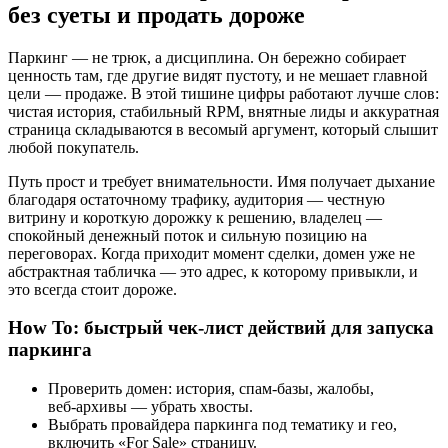
без суеты и продать дороже
Паркинг — не трюк, а дисциплина. Он бережно собирает
ценность там, где другие видят пустоту, и не мешает главной
цели — продаже. В этой тишине цифры работают лучше слов:
чистая история, стабильный RPM, внятные лиды и аккуратная
страница складываются в весомый аргумент, который слышит
любой покупатель.
Путь прост и требует внимательности. Имя получает дыхание
благодаря остаточному трафику, аудитория — честную
витрину и короткую дорожку к решению, владелец —
спокойный денежный поток и сильную позицию на
переговорах. Когда приходит момент сделки, домен уже не
абстрактная табличка — это адрес, к которому привыкли, и
это всегда стоит дороже.
How To: быстрый чек‑лист действий для запуска
паркинга
Проверить домен: история, спам‑базы, жалобы,
веб‑архивы — убрать хвосты.
Выбрать провайдера паркинга под тематику и гео,
включить «For Sale» страницу.