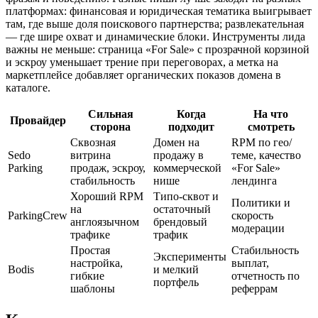
платформах: финансовая и юридическая тематика выигрывает
там, где выше доля поискового партнерства; развлекательная
— где шире охват и динамические блоки. Инструменты лида
важны не меньше: страница «For Sale» с прозрачной корзиной
и эскроу уменьшает трение при переговорах, а метка на
маркетплейсе добавляет органических показов домена в
каталоге.
Сильная
Когда
На что
Провайдер
сторона
подходит
смотреть
Сквозная
Домен на
RPM по гео/
Sedo
витрина
продажу в
теме, качество
Parking
продаж, эскроу,
коммерческой
«For Sale»
стабильность
нише
лендинга
Хороший RPM
Типо‑сквот и
Политики и
на
остаточный
ParkingCrew
скорость
англоязычном
брендовый
модерации
трафике
трафик
Простая
Стабильность
Эксперименты
настройка,
выплат,
Bodis
и мелкий
гибкие
отчетность по
портфель
шаблоны
реферрам