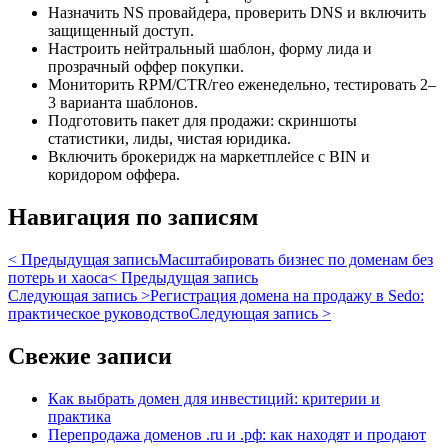
Назначить NS провайдера, проверить DNS и включить
защищенный доступ.
Настроить нейтральный шаблон, форму лида и
прозрачный оффер покупки.
Мониторить RPM/CTR/гео еженедельно, тестировать 2–
3 варианта шаблонов.
Подготовить пакет для продажи: скриншоты
статистики, лиды, чистая юридика.
Включить брокеридж на маркетплейсе с BIN и
коридором оффера.
Навигация по записям
< Предыдущая запись
Масштабировать бизнес по доменам без
потерь и хаоса
< Предыдущая запись
Следующая запись >
Регистрация домена на продажу в Sedo:
практическое руководство
Следующая запись >
Свежие записи
Как выбрать домен для инвестиций: критерии и
практика
Перепродажа доменов .ru и .рф: как находят и продают