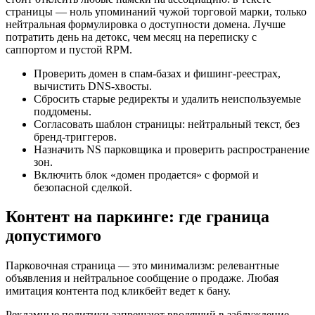
страницы — ноль упоминаний чужой торговой марки, только
нейтральная формулировка о доступности домена. Лучше
потратить день на детокс, чем месяц на переписку с
саппортом и пустой RPM.
Проверить домен в спам‑базах и фишинг‑реестрах,
вычистить DNS‑хвосты.
Сбросить старые редиректы и удалить неиспользуемые
поддомены.
Согласовать шаблон страницы: нейтральный текст, без
бренд‑триггеров.
Назначить NS парковщика и проверить распространение
зон.
Включить блок «домен продается» с формой и
безопасной сделкой.
Контент на паркинге: где граница
допустимого
Парковочная страница — это минимализм: релевантные
объявления и нейтральное сообщение о продаже. Любая
имитация контента под кликбейт ведет к бану.
Рекламные политики запрещают вводящий в заблуждение