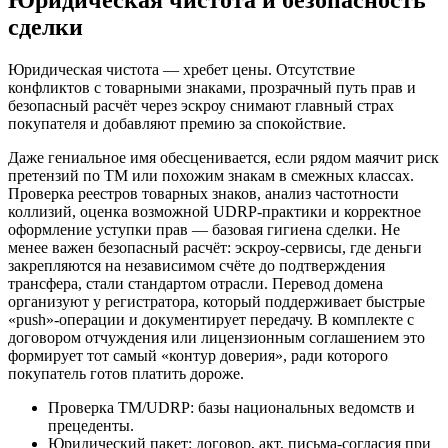
сделки
Юридическая чистота — хребет цены. Отсутствие
конфликтов с товарными знаками, прозрачный путь прав и
безопасный расчёт через эскроу снимают главный страх
покупателя и добавляют премию за спокойствие.
Даже гениальное имя обесценивается, если рядом маячит риск
претензий по ТМ или похожим знакам в смежных классах.
Проверка реестров товарных знаков, анализ частотности
коллизий, оценка возможной UDRP-практики и корректное
оформление уступки прав — базовая гигиена сделки. Не
менее важен безопасный расчёт: эскроу-сервисы, где деньги
закрепляются на независимом счёте до подтверждения
трансфера, стали стандартом отрасли. Перевод домена
организуют у регистратора, который поддерживает быстрые
«push»-операции и документирует передачу. В комплекте с
договором отчуждения или лицензионным соглашением это
формирует тот самый «контур доверия», ради которого
покупатель готов платить дороже.
Проверка ТМ/UDRP: базы национальных ведомств и
прецеденты.
Юридический пакет: договор, акт, письма-согласия при