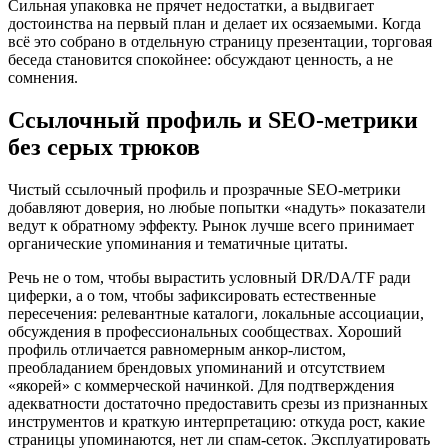
Сильная упаковка не прячет недостатки, а выдвигает
достоинства на первый план и делает их осязаемыми. Когда
всё это собрано в отдельную страницу презентации, торговая
беседа становится спокойнее: обсуждают ценность, а не
сомнения.
Ссылочный профиль и SEO-метрики
без серых трюков
Чистый ссылочный профиль и прозрачные SEO-метрики
добавляют доверия, но любые попытки «надуть» показатели
ведут к обратному эффекту. Рынок лучше всего принимает
органические упоминания и тематичные цитаты.
Речь не о том, чтобы вырастить условный DR/DA/TF ради
циферки, а о том, чтобы зафиксировать естественные
пересечения: релевантные каталоги, локальные ассоциации,
обсуждения в профессиональных сообществах. Хороший
профиль отличается равномерным анкор-листом,
преобладанием брендовых упоминаний и отсутствием
«якорей» с коммерческой начинкой. Для подтверждения
адекватности достаточно предоставить срезы из признанных
инструментов и краткую интерпретацию: откуда рост, какие
страницы упоминаются, нет ли спам-сеток. Эксплуатировать