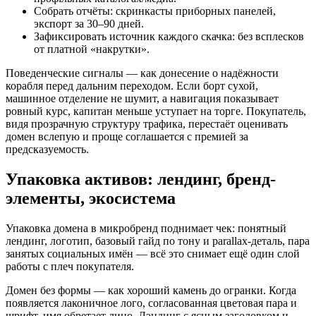
Собрать отчёты: скринкасты приборных панелей,
экспорт за 30–90 дней.
Зафиксировать источник каждого скачка: без всплесков
от платной «накрутки».
Поведенческие сигналы — как донесение о надёжности
корабля перед дальним переходом. Если борт сухой,
машинное отделение не шумит, а навигация показывает
ровный курс, капитан меньше уступает на торге. Покупатель,
видя прозрачную структуру трафика, перестаёт оценивать
домен вслепую и проще соглашается с премией за
предсказуемость.
Упаковка активов: лендинг, бренд-
элементы, экосистема
Упаковка домена в микробренд поднимает чек: понятный
лендинг, логотип, базовый гайд по тону и parallax-деталь, пара
занятых социальных имён — всё это снимает ещё один слой
работы с плеч покупателя.
Домен без формы — как хороший камень до огранки. Когда
появляется лаконичное лого, согласованная цветовая пара и
шрифт, имя обретает лицо. Лэндинг с ясным заголовком и