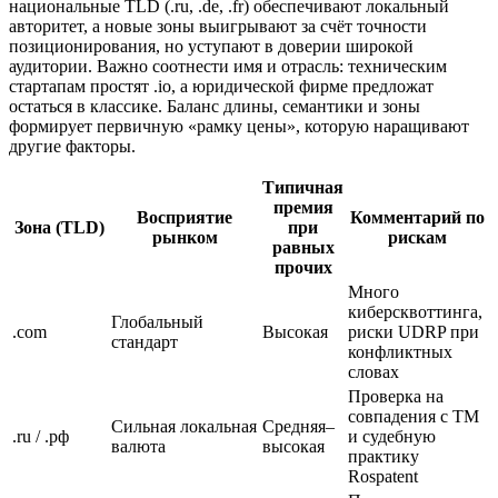
национальные TLD (.ru, .de, .fr) обеспечивают локальный
авторитет, а новые зоны выигрывают за счёт точности
позиционирования, но уступают в доверии широкой
аудитории. Важно соотнести имя и отрасль: техническим
стартапам простят .io, а юридической фирме предложат
остаться в классике. Баланс длины, семантики и зоны
формирует первичную «рамку цены», которую наращивают
другие факторы.
Типичная
премия
Восприятие
Комментарий по
Зона (TLD)
при
рынком
рискам
равных
прочих
Много
киберсквоттинга,
Глобальный
.com
Высокая
риски UDRP при
стандарт
конфликтных
словах
Проверка на
совпадения с ТМ
Сильная локальная
Средняя–
.ru / .рф
и судебную
валюта
высокая
практику
Rospatent