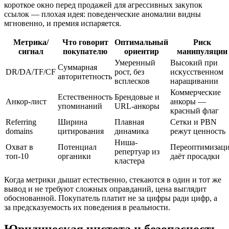
короткое окно перед продажей для агрессивных закупок
ссылок — плохая идея: поведенческие аномалии видны
мгновенно, и премия испаряется.
Метрика/
Что говорит
Оптимальный
Риск
сигнал
покупателю
ориентир
манипуляции
Умеренный
Высокий при
Суммарная
DR/DA/TF/CF
рост, без
искусственном
авторитетность
всплесков
наращивании
Коммерческие
Естественность
Брендовые и
Анкор-лист
анкоры —
упоминаний
URL-анкоры
красный флаг
Referring
Ширина
Плавная
Сетки и PBN
domains
цитирования
динамика
режут ценность
Ниша-
Охват в
Потенциал
Переоптимизац
репертуар из
топ-10
органики
даёт просадки
кластера
Когда метрики дышат естественно, стекаются в один и тот же
вывод и не требуют сложных оправданий, цена выглядит
обоснованной. Покупатель платит не за цифры ради цифр, а
за предсказуемость их поведения в реальности.
Юридическая чистота и безопасность