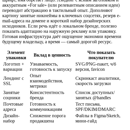
аккуратным «For sale» (или релевантным описанием идеи)
переводит абстракцию в тактильный опыт. Дополняют
картину занятые никнеймы в ключевых соцсетях, резерв e-
mail-адреса на домене и короткий набор дизайнерских
исходников. Если речь идёт о локальном бренде, полезно
показать адаптацию на наружную рекламу или упаковку.
Готовая инфраструктура даёт ощущение экономии времени
будущему владельцу, а время — самый дорогой ресурс.
Элемент
Что показать
Вклад в ценность
упаковки
покупателю
Логотип +
Узнаваемость,
SVG/PNG-пакет, ч/б
вариации
готовность к запуску
версия, favicon
Опыт
Лендинг с
Скринкаст аналитики,
взаимодействия,
SSL
скорость загрузки
метрики
Занятые
Консистентность
Список доступных/
соцники
бренда
занятых @handles
Почтовые
Готовность к
Тест письма,
адреса
коммуникациям
SPF/DKIM/DMARC
Дизайн-
Снижение порога
Файлы в Figma/Sketch,
набор
продакшена
мини-гайд