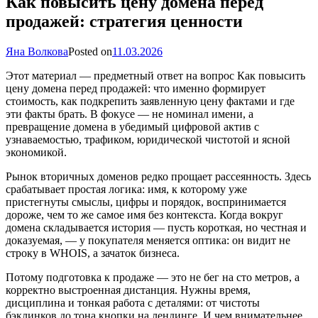
Как повысить цену домена перед
продажей: стратегия ценности
Яна Волкова
Posted on
11.03.2026
Этот материал — предметный ответ на вопрос Как повысить
цену домена перед продажей: что именно формирует
стоимость, как подкрепить заявленную цену фактами и где
эти факты брать. В фокусе — не номинал имени, а
превращение домена в убедимый цифровой актив с
узнаваемостью, трафиком, юридической чистотой и ясной
экономикой.
Рынок вторичных доменов редко прощает рассеянность. Здесь
срабатывает простая логика: имя, к которому уже
пристегнуты смыслы, цифры и порядок, воспринимается
дороже, чем то же самое имя без контекста. Когда вокруг
домена складывается история — пусть короткая, но честная и
доказуемая, — у покупателя меняется оптика: он видит не
строку в WHOIS, а зачаток бизнеса.
Потому подготовка к продаже — это не бег на сто метров, а
корректно выстроенная дистанция. Нужны время,
дисциплина и тонкая работа с деталями: от чистоты
бэклинков до тона кнопки на лендинге. И чем внимательнее