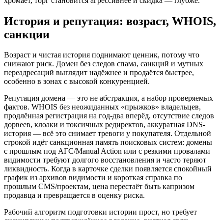
хромает, торг становится агрессивнее и скидка — глубже.
История и репутация: возраст, WHOIS,
санкции
Возраст и чистая история поднимают ценник, потому что
снижают риск. Домен без следов спама, санкций и мутных
переадресаций выглядит надёжнее и продаётся быстрее,
особенно в зонах с высокой конкуренцией.
Репутация домена — это не абстракция, а набор проверяемых
фактов. WHOIS без неожиданных «прыжков» владельцев,
продлённая регистрация на год-два вперёд, отсутствие следов
дорвеев, клоаки и токсичных редиректов, аккуратная DNS-
история — всё это снимает тревоги у покупателя. Отдельной
строкой идёт санкционная память поисковых систем: домены
с прошлым под АГС/Manual Action или с резкими провалами
видимости требуют долгого восстановления и часто теряют
ликвидность. Когда в карточке сделки появляется спокойный
график из архивов видимости и короткая справка по
прошлым CMS/проектам, цена перестаёт быть капризом
продавца и превращается в оценку риска.
Рабочий алгоритм подготовки истории прост, но требует