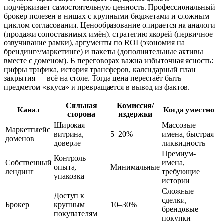
подчёркивает самостоятельную ценность. Профессиональный
брокер полезен в нишах с крупными бюджетами и сложным
циклом согласования. Ценообразование опирается на аналоги
(продажи сопоставимых имён), стратегию якорей (первичное
озвучивание рамки), аргументы по ROI (экономия на
брендинге/маркетинге) и пакеты (дополнительные активы
вместе с доменом). В переговорах важна избыточная ясность:
цифры трафика, история трансферов, календарный план
закрытия — всё на столе. Тогда цена перестаёт быть
предметом «вкуса» и превращается в вывод из фактов.
Сильная
Комиссия/
Канал
Когда уместно
сторона
издержки
Широкая
Массовые
Маркетплейс
витрина,
5–20%
имена, быстрая
доменов
доверие
ликвидность
Премиум-
Контроль
Собственный
имена,
опыта,
Минимальные
лендинг
требующие
упаковка
истории
Сложные
Доступ к
сделки,
Брокер
крупным
10–30%
брендовые
покупателям
покупки