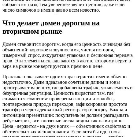
собран этот пазл, тем увереннее звучит ценник, даже если
число символов в имени давно всем известно.
Что делает домен дорогим на
вторичном рынке
Домен становится дорогим, когда его ценность очевидна без
объяснений: короткое и звучное имя, чистая история,
измеримый спрос, аккуратная упаковка и бесшовная передача
прав. Эти элементы складываются в актив, которому верят, а
вера на рынке конвертируется в премию к цене.
Практика показывает: одних характеристик имени обычно
недостаточно. Даже идеальное сочетание длины и зоны
проигрывает варианту, где добавлены трафик, узнаваемость и
безупречная репутация. Ценность вырастает там, где
снимаются сомнения: проверены санкции и жалобы,
подтверждена природа переходов, зафиксирована простота
трансфера через адекватный регистратор и эскроу. Важна и
интонация презентации: покупатель не должен разгадывать
ребус метрик, все ключевые числа видны как на витрине.
Цена «держится» на двух ногах — объективных свойствах и
обстоятельствах использования. Если хотя бы одна нога