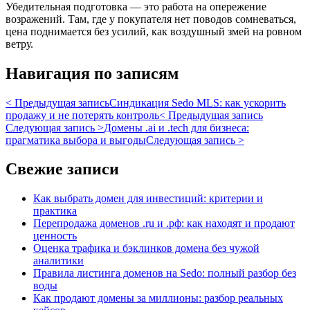
Убедительная подготовка — это работа на опережение
возражений. Там, где у покупателя нет поводов сомневаться,
цена поднимается без усилий, как воздушный змей на ровном
ветру.
Навигация по записям
< Предыдущая запись
Синдикация Sedo MLS: как ускорить
продажу и не потерять контроль
< Предыдущая запись
Следующая запись >
Домены .ai и .tech для бизнеса:
прагматика выбора и выгоды
Следующая запись >
Свежие записи
Как выбрать домен для инвестиций: критерии и
практика
Перепродажа доменов .ru и .рф: как находят и продают
ценность
Оценка трафика и бэклинков домена без чужой
аналитики
Правила листинга доменов на Sedo: полный разбор без
воды
Как продают домены за миллионы: разбор реальных