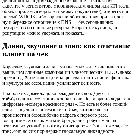
дисциплины: подтверждённое владение, внятная связь
аккаунта у регистратора с юридическим лицом или ИП (если
объект продаётся корпоративному покупателю), открытый и
чистый WHOIS либо корректно обоснованная приватность,
ну и бережное отношение к DNS — без сегодняшних
редиректов на спорные ресурсы. Возраст не купишь, но
репутацию можно удержать и показать.
Длина, звучание и зона: как сочетание
влияет на чек
Короткие, звучные имена в узнаваемых зонах оцениваются
выше, чем длинные комбинации в экзотических TLD. Однако
премию даёт не только длина: релевантность ниши, фонетика
и культурные ассоциации усиливают ценность.
В коротких доменах дорог каждый символ. Двух- и
трёхбуквенные сочетания в зонах .com, .io, .ai давно ходят как
цифровые «номера красивого ряда». Но есть и более тонкий
слой — звучность и семантика. Имя, которое легко
произнести и безошибочно набрать с первого раза,
воспринимается как мягкий бренд: оно требует меньше
рекламных усилий и потому стоит дороже. Зона тоже задаёт
тон: .com до сих пор держит глобальную ликвидность,