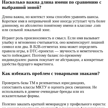
Насколько важна длина имени по сравнению с
выбранной зоной?
Длина важна, но контекст зоны способен уравнять шансы.
Короткое имя в непривычной зоне иногда уступает чуть более
длинному, но абсолютно понятному имени в классике .com
или сильной локальной зоне.
Играют роль произносимость и смысл. Если имя вызывает
улыбку и мгновенно считывается, оно компенсирует лишний
символ или два. В B2B-сегментах зона может определять
правила игры, в DTC-проектах — звучность и меметичность
часто побеждают. Поэтому баланс по-прежнему
индивидуален: рынок покупает не абстракции, а конкретные
удобства будущего маркетинга.
Как избежать проблем с товарными знаками?
Проверить базы ТМ в релевантных юрисдикциях,
сопоставить классы МКТУ и оценить риск смешения. Не
использовать в домене очевидные бренды или их
исказительные формы.
Полезно заказать краткий меморандум у профильного юриста: