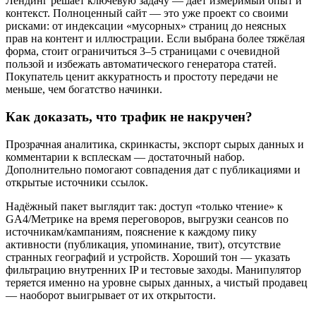
Лендинг решает ключевую задачу — даёт измеримый опыт и
контекст. Полноценный сайт — это уже проект со своими
рисками: от индексации «мусорных» страниц до неясных
прав на контент и иллюстрации. Если выбрана более тяжёлая
форма, стоит ограничиться 3–5 страницами с очевидной
пользой и избежать автоматического генератора статей.
Покупатель ценит аккуратность и простоту передачи не
меньше, чем богатство начинки.
Как доказать, что трафик не накручен?
Прозрачная аналитика, скринкасты, экспорт сырых данных и
комментарии к всплескам — достаточный набор.
Дополнительно помогают совпадения дат с публикациями и
открытые источники ссылок.
Надёжный пакет выглядит так: доступ «только чтение» к
GA4/Метрике на время переговоров, выгрузки сеансов по
источникам/кампаниям, пояснение к каждому пику
активности (публикация, упоминание, твит), отсутствие
странных географий и устройств. Хороший тон — указать
фильтрацию внутренних IP и тестовые заходы. Манипулятор
теряется именно на уровне сырых данных, а чистый продавец
— наоборот выигрывает от их открытости.