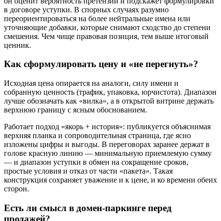
он оценит вероятность претензий и подскажет формулировки
в договоре уступки. В спорных случаях разумно
переориентироваться на более нейтральные имена или
уточняющие добавки, которые снимают сходство до степени
смешения. Чем чище правовая позиция, тем выше итоговый
ценник.
Как сформулировать цену и «не перегнуть»?
Исходная цена опирается на аналоги, силу имени и
собранную ценность (трафик, упаковка, юрчистота). Диапазон
лучше обозначать как «вилка», а в открытой витрине держать
верхнюю границу с ясным обоснованием.
Работает подход «якорь + история»: публикуется объяснимая
верхняя планка и сопроводительная страница, где ясно
изложены цифры и выгоды. В переговорах заранее держат в
голове красную линию — минимальную приемлемую сумму
— и диапазон уступки в обмен на сокращение сроков,
простые условия и отказ от части «пакета». Такая
конструкция сохраняет уважение и к цене, и ко времени обеих
сторон.
Есть ли смысл в домен-паркинге перед
продажей?