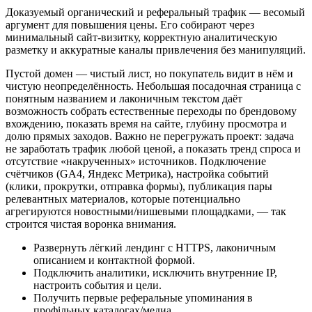
Доказуемый органический и реферальный трафик — весомый
аргумент для повышения цены. Его собирают через
минимальный сайт-визитку, корректную аналитическую
разметку и аккуратные каналы привлечения без манипуляций.
Пустой домен — чистый лист, но покупатель видит в нём и
чистую неопределённость. Небольшая посадочная страница с
понятным названием и лаконичным текстом даёт
возможность собрать естественные переходы по брендовому
вхождению, показать время на сайте, глубину просмотра и
долю прямых заходов. Важно не перегружать проект: задача
не заработать трафик любой ценой, а показать тренд спроса и
отсутствие «накрученных» источников. Подключение
счётчиков (GA4, Яндекс Метрика), настройка событий
(клики, прокрутки, отправка формы), публикация пары
релевантных материалов, которые потенциально
агрегируются новостными/нишевыми площадками, — так
строится чистая воронка внимания.
Развернуть лёгкий лендинг с HTTPS, лаконичным
описанием и контактной формой.
Подключить аналитики, исключить внутренние IP,
настроить события и цели.
Получить первые реферальные упоминания в
профільных каталогах/медиа.