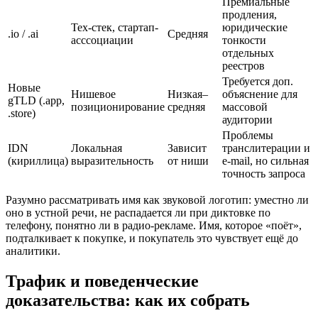
Премиальные
продления,
Тех-стек, стартап-
юридические
.io / .ai
Средняя
асссоциации
тонкости
отдельных
реестров
Требуется доп.
Новые
Нишевое
Низкая–
объяснение для
gTLD (.app,
позиционирование
средняя
массовой
.store)
аудитории
Проблемы
IDN
Локальная
Зависит
транслитерации и
(кириллица)
выразительность
от ниши
e-mail, но сильная
точность запроса
Разумно рассматривать имя как звуковой логотип: уместно ли
оно в устной речи, не распадается ли при диктовке по
телефону, понятно ли в радио-рекламе. Имя, которое «поёт»,
подталкивает к покупке, и покупатель это чувствует ещё до
аналитики.
Трафик и поведенческие
доказательства: как их собрать