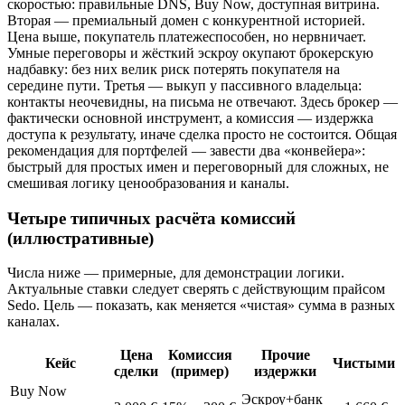
скоростью: правильные DNS, Buy Now, доступная витрина.
Вторая — премиальный домен с конкурентной историей.
Цена выше, покупатель платежеспособен, но нервничает.
Умные переговоры и жёсткий эскроу окупают брокерскую
надбавку: без них велик риск потерять покупателя на
середине пути. Третья — выкуп у пассивного владельца:
контакты неочевидны, на письма не отвечают. Здесь брокер —
фактически основной инструмент, а комиссия — издержка
доступа к результату, иначе сделка просто не состоится. Общая
рекомендация для портфелей — завести два «конвейера»:
быстрый для простых имен и переговорный для сложных, не
смешивая логику ценообразования и каналы.
Четыре типичных расчёта комиссий
(иллюстративные)
Числа ниже — примерные, для демонстрации логики.
Актуальные ставки следует сверять с действующим прайсом
Sedo. Цель — показать, как меняется «чистая» сумма в разных
каналах.
Цена
Комиссия
Прочие
Кейс
Чистыми
сделки
(пример)
издержки
Buy Now
Эскроу+банк