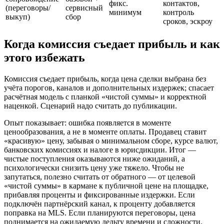
фикс.
контактов,
(переговоры/
сервисный
минимум
контроль
выкуп)
сбор
сроков, эскроу
Когда комиссия съедает прибыль и как
этого избежать
Комиссия съедает прибыль, когда цена сделки выбрана без
учёта порогов, каналов и дополнительных издержек; спасает
расчётная модель с планкой «чистой суммы» и корректной
наценкой. Сценарий надо считать до публикации.
Опыт показывает: ошибка появляется в моменте
ценообразования, а не в моменте оплаты. Продавец ставит
«красивую» цену, забывая о минимальном сборе, курсе валют,
банковских комиссиях и налоге в юрисдикции. Итог —
чистые поступления оказываются ниже ожиданий, а
психологически снизить цену уже тяжело. Чтобы не
запутаться, полезно считать от обратного — от целевой
«чистой суммы» в кармане к публичной цене на площадке,
прибавляя проценты и фиксированные издержки. Если
подключён партнёрский канал, к проценту добавляется
поправка на MLS. Если планируются переговоры, цена
поднимается на ожидаемую дельту времени и сложности.