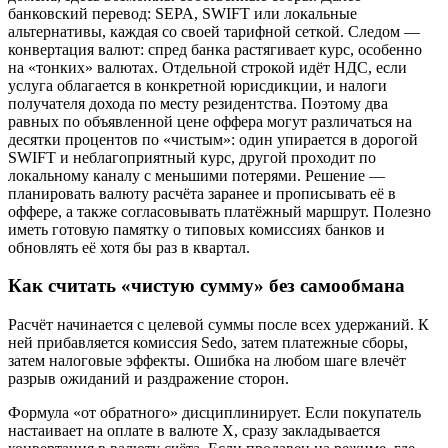
банковский перевод: SEPA, SWIFT или локальные
альтернативы, каждая со своей тарифной сеткой. Следом —
конвертация валют: спред банка растягивает курс, особенно
на «тонких» валютах. Отдельной строкой идёт НДС, если
услуга облагается в конкретной юрисдикции, и налоги
получателя дохода по месту резидентства. Поэтому два
равных по объявленной цене оффера могут различаться на
десятки процентов по «чистым»: один упирается в дорогой
SWIFT и неблагоприятный курс, другой проходит по
локальному каналу с меньшими потерями. Решение —
планировать валюту расчёта заранее и прописывать её в
оффере, а также согласовывать платёжный маршрут. Полезно
иметь готовую памятку о типовых комиссиях банков и
обновлять её хотя бы раз в квартал.
Как считать «чистую сумму» без самообмана
Расчёт начинается с целевой суммы после всех удержаний. К
ней прибавляется комиссия Sedo, затем платежные сборы,
затем налоговые эффекты. Ошибка на любом шаге влечёт
разрыв ожиданий и раздражение сторон.
Формула «от обратного» дисциплинирует. Если покупатель
настаивает на оплате в валюте X, сразу закладывается