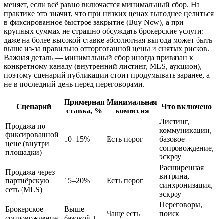
меняет, если всё равно включается минимальный сбор. На
практике это значит, что при низких ценах выгоднее целиться
в фиксированное быстрое закрытие (Buy Now), а при
крупных суммах не страшно обсуждать брокерские услуги:
даже на более высокой ставке абсолютная выгода может быть
выше из‑за правильно отторгованной цены и снятых рисков.
Важная деталь — минимальный сбор иногда привязан к
конкретному каналу (внутренний листинг, MLS, аукцион),
поэтому сценарий публикации стоит продумывать заранее, а
не в последний день перед переговорами.
Примерная
Минимальная
Сценарий
Что включено
ставка, %
комиссия
Листинг,
Продажа по
коммуникации,
фиксированной
10–15%
Есть порог
базовое
цене (внутри
сопровождение,
площадки)
эскроу
Расширенная
Продажа через
витрина,
партнёрскую
15–20%
Есть порог
синхронизация,
сеть (MLS)
эскроу
Переговоры,
Брокерское
Выше
Чаще есть
поиск
сопровождение
базовой +