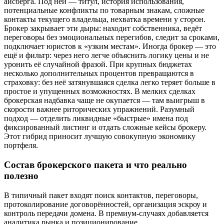
айсберга. Под ней — титул, история использования,
потенциальные конфликты по товарным знакам, сложные
контакты текущего владельца, нехватка времени у сторон.
Брокер закрывает эти дыры: находит собственника, ведёт
переговоры без эмоциональных перегибов, следит за сроками,
подключает юристов к «узким местам». Иногда брокер — это
ещё и фильтр: через него легче объяснить логику цены и не
уронить её случайной фразой. При крупных бюджетах
несколько дополнительных процентов превращаются в
страховку: без неё затянувшаяся сделка легко теряет больше в
простое и упущенных возможностях. В мелких сделках
брокерская надбавка чаще не окупается — там выигрыш в
скорости важнее риторических упражнений. Разумный
подход — отделить ликвидные «быстрые» имена под
фиксированный листинг и отдать сложные кейсы брокеру.
Этот гибрид приносит лучшую совокупную экономику
портфеля.
Состав брокерского пакета и что реально
полезно
В типичный пакет входят поиск контактов, переговоры,
протоколирование договорённостей, организация эскроу и
контроль передачи домена. В премиум‑случаях добавляется
аналитика рынка и позиционирование.