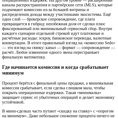
операционных издержек. На другом уровне — расширенные
каналы распространения и партнёрские сети (MLS), которые
поднимают комиссию из‑за большей витрины и
распределения дохода между участниками экосистемы. Ещё
один слой — брокерское сопровождение, где плата
превращается в гибрид: неизбежная доля от сделки плюс
фиксированный или минимальный сервисный сбор. Внутри
каждого сценария отдельной строкой идут платежные и
расчётные расходы: эскроу, банковские переводы, валютные
конвертации. В итоге правильный взгляд на «комиссию Sedo»
— это взгляд на связку: канал — формат — сопровождение —
расчёт. Любое изменение одного звена перестраивает
финальную математику.
Где начинается комиссия и когда срабатывает
минимум
Процент берётся с финальной цены продажи, а минимальная
комиссия срабатывает, если сделка слишком мала, чтобы
покрыть операционные издержки. Такая «минималка»
защищает сервис от убыточных операций и делает экономику
устойчивой.
В мини‑сделках часто путают «скидку на ставку» с «порогом
на минимум». Даже небольшое снижение процента ничего не