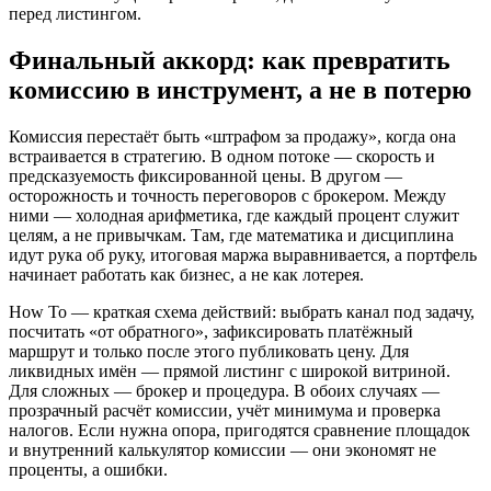
перед листингом.
Финальный аккорд: как превратить
комиссию в инструмент, а не в потерю
Комиссия перестаёт быть «штрафом за продажу», когда она
встраивается в стратегию. В одном потоке — скорость и
предсказуемость фиксированной цены. В другом —
осторожность и точность переговоров с брокером. Между
ними — холодная арифметика, где каждый процент служит
целям, а не привычкам. Там, где математика и дисциплина
идут рука об руку, итоговая маржа выравнивается, а портфель
начинает работать как бизнес, а не как лотерея.
How To — краткая схема действий: выбрать канал под задачу,
посчитать «от обратного», зафиксировать платёжный
маршрут и только после этого публиковать цену. Для
ликвидных имён — прямой листинг с широкой витриной.
Для сложных — брокер и процедура. В обоих случаях —
прозрачный расчёт комиссии, учёт минимума и проверка
налогов. Если нужна опора, пригодятся сравнение площадок
и внутренний калькулятор комиссии — они экономят не
проценты, а ошибки.