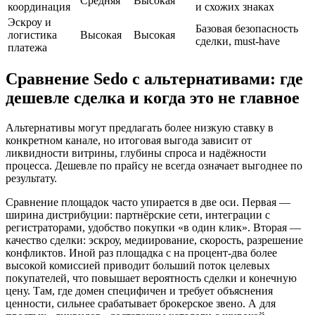
Средняя
Высокая
координация
и схожих знаках
Эскроу и
Базовая безопасность
логистика
Высокая
Высокая
сделки, must‑have
платежа
Сравнение Sedo с альтернативами: где
дешевле сделка и когда это не главное
Альтернативы могут предлагать более низкую ставку в
конкретном канале, но итоговая выгода зависит от
ликвидности витрины, глубины спроса и надёжности
процесса. Дешевле по прайсу не всегда означает выгоднее по
результату.
Сравнение площадок часто упирается в две оси. Первая —
ширина дистрибуции: партнёрские сети, интеграции с
регистраторами, удобство покупки «в один клик». Вторая —
качество сделки: эскроу, медиирование, скорость, разрешение
конфликтов. Иной раз площадка с на процент‑два более
высокой комиссией приводит больший поток целевых
покупателей, что повышает вероятность сделки и конечную
цену. Там, где домен специфичен и требует объяснения
ценности, сильнее срабатывает брокерское звено. А для