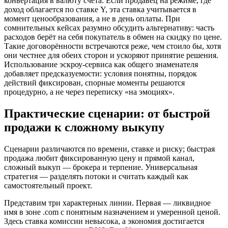
конвертация в валюту счёта. Если продавец на режиме, где
доход облагается по ставке Y, эта ставка учитывается в
момент ценообразования, а не в день оплаты. При
сомнительных кейсах разумно обсудить альтернативу: часть
расходов берёт на себя покупатель в обмен на скидку по цене.
Такие договорённости встречаются реже, чем стоило бы, хотя
они честнее для обеих сторон и ускоряют принятие решения.
Использование эскроу‑сервиса как общего знаменателя
добавляет предсказуемости: условия понятны, порядок
действий фиксирован, спорные моменты решаются
процедурно, а не через переписку «на эмоциях».
Практические сценарии: от быстрой
продажи к сложному выкупу
Сценарии различаются по времени, ставке и риску; быстрая
продажа любит фиксированную цену и прямой канал,
сложный выкуп — брокера и терпение. Универсальная
стратегия — разделять потоки и считать каждый как
самостоятельный проект.
Представим три характерных линии. Первая — ликвидное
имя в зоне .com с понятным назначением и умеренной ценой.
Здесь ставка комиссии невысока, а экономия достигается