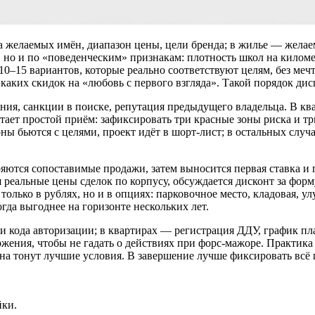
на желаемых имён, диапазон цены, цели бренда; в жилье — желае
, но и по «поведенческим» признакам: плотность школ на килом
: 10–15 вариантов, которые реально соответствуют целям, без м
икаких скидок на «любовь с первого взгляда». Такой порядок ди
ния, санкции в поиске, репутация предыдущего владельца. В кв
ает простой приём: зафиксировать три красные зоны риска и три 
зоны бьются с целями, проект идёт в шорт‑лист; в остальных слу
ряются сопоставимые продажи, затем выносится первая ставка и
 реальные цены сделок по корпусу, обсуждается дисконт за форм
олько в рублях, но и в опциях: парковочное место, кладовая, ул
огда выгоднее на горизонте нескольких лет.
в и кода авторизации; в квартирах — регистрация ДДУ, график пл
ржения, чтобы не гадать о действиях при форс‑мажоре. Практика
лана тонут лучшие условия. В завершение лучше фиксировать вс
йки.