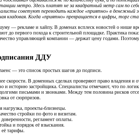
танции метро. Здесь платят не за квадратный метр сам по себе,
иалисты советуют переводить каждое «приятно» в денежный эк
нная кладовая. Когда «приятно» превращается в цифры, торг ста
шуму — рекламе и хайпу. В доменах всплеск новостей о нише вр
ают до первого похода к строительной площадке. Практика показ
ачество управляющей компании — держат цену годами. Поэтому 
подписания ДДУ
лаенс — это список простых шагов до подписи.
жнее скорости. В доменных сделках проверяют право владения и
во и историю застройщика. Специалисты отмечают, что по логик
 долгими письмами и звонками. Между тем половина рисков отсе
ховка от сюрпризов.
я нагрузка, проекты‑близнецы.
качество стройки по фото и визитам.
 доверенности, регламент оплаты.
тойка и порядок её взыскания.
 её тарифы.