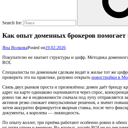
Search for:
Как опыт доменных брокеров помогает
Яна Волкова
Posted on
19.02.2026
Покупателю не хватает структуры и цифр. Методика доменного
ROI.
Специалисты по доменным сделкам видят в жилье тот же цифро
проверить это на практике, разумно открыть
новостройки в Мо
Связь двух рынков проста и приземлённа: домен даёт бренду кр
адрес на карте одинаково оцениваются через спрос, конкуренц
ровно так же в недвижимости сначала под лупу отправляется 
активов резко снижает импульсивные решения, а значит повыш
затем аккуратно формируется якорная ставка, после чего фикс
документы, а королева — ликвидность.
По опыту коллег, три приёма работают особенно ровно в обеи
их ритм утром и вечером. Во‑вторых, расчёт ROI не по реклам