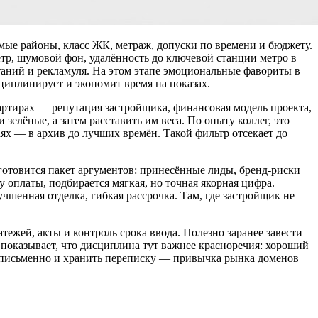
мые районы, класс ЖК, метраж, допуски по времени и бюджету.
етр, шумовой фон, удалённость до ключевой станции метро в
ечтаний и рекламуля. На этом этапе эмоциональные фавориты в
сциплинирует и экономит время на показах.
артирах — репутация застройщика, финансовая модель проекта,
зелёные, а затем расставить им веса. По опыту коллег, это
чаях — в архив до лучших времён. Такой фильтр отсекает до
 готовится пакет аргументов: принесённые лиды, бренд‑риски
у оплаты, подбирается мягкая, но точная якорная цифра.
учшенная отделка, гибкая рассрочка. Там, где застройщик не
атежей, акты и контроль срока ввода. Полезно заранее завести
 показывает, что дисциплина тут важнее красноречия: хороший
ё письменно и хранить переписку — привычка рынка доменов