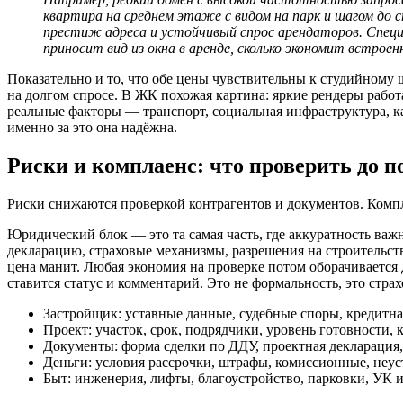
квартира на среднем этаже с видом на парк и шагом до с
престиж адреса и устойчивый спрос арендаторов. Спец
приносит вид из окна в аренде, сколько экономит встрое
Показательно и то, что обе цены чувствительны к студийному 
на долгом спросе. В ЖК похожая картина: яркие рендеры работ
реальные факторы — транспорт, социальная инфраструктура, к
именно за это она надёжна.
Риски и комплаенс: что проверить до 
Риски снижаются проверкой контрагентов и документов. Комп
Юридический блок — это та самая часть, где аккуратность ва
декларацию, страховые механизмы, разрешения на строительст
цена манит. Любая экономия на проверке потом оборачивается
ставится статус и комментарий. Это не формальность, это стра
Застройщик: уставные данные, судебные споры, кредитна
Проект: участок, срок, подрядчики, уровень готовности, 
Документы: форма сделки по ДДУ, проектная декларация,
Деньги: условия рассрочки, штрафы, комиссионные, неус
Быт: инженерия, лифты, благоустройство, парковки, УК и