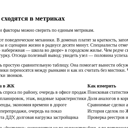
сходятся в метриках
ти факторы можно сверить по единым метрикам.
т поведенческие механики. В доменах платят за краткость, запо
ппы и сценарии жизни в радиусе десяти минут. Специалисты отме
набережная — школа во дворе» в городском жилье. Чем редче св
атурку. Отсюда полезный вывод: увидеть узел — половина успеха
ть простую сравнительную таблицу. Она помогает вынести обсуж
ики переносятся между рынками и как их считать без мистики. 
тки звонков.
а в ЖК
Как измерить
ь спроса по району, очередь в офисе продаж
Поисковая статисти
планировок, этаж, видовые характеристики
Доля аналогов в кор
ренды, экономия времени в дороге
Сравнимые сделки а
 перепродажи, очередь на показ
История сделок по 
та ДДУ, долговая нагрузка застройщика
Проверка реестров 
 «доставка» оценивается не по количеству букв, а по потенци