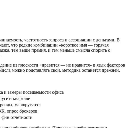
минаемость, частотность запроса и ассоциации с деньгами. В
чают, что редкие комбинации «короткое имя — горячая
язка, тем выше премия, и тем меньше смысла спорить о
.
дение из плоскости «нравится — не нравится» в язык факторов
Числа можно подставлять свои, методика останется прежней.
ка и замеры посещаемости офиса
пусе и квартале
ренды, маршрут‑тест
ЖК, опрос брокеров
и фин.отчётности
альному обороту владельца. Параллель в недвижимости —