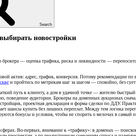
Search
 выбирать новостройки
 брокера — оценка трафика, риска и ликвидности — переносится
вой актив: адрес, трафик, конверсия. Потому рекомендации по в
скве
и пройтись по метрикам шаг за шагом — спокойно, без сует
аткий путь к клиенту, а дом в удачной точке — жителю быстрый д
ию, поведение аудитории. Брокеры на доменных аукционах снача
застройщик, проектная декларация и форма сделки по ДДУ. Практ
ает шансы купить без лишних переплат. Между тем логика перег
ируются бонусы и условия, чтобы не спорить о мелочах в самый
х сферах. Во‑первых, внимание к «трафику»: в доменах — поиск
ным проспектам, а по реалистичным сценариям спроса и издержек