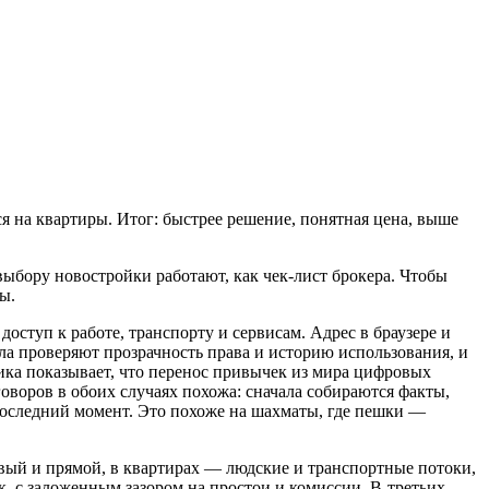
 на квартиры. Итог: быстрее решение, понятная цена, выше
ыбору новостройки работают, как чек-лист брокера. Чтобы
ы.
оступ к работе, транспорту и сервисам. Адрес в браузере и
ла проверяют прозрачность права и историю использования, и
ика показывает, что перенос привычек из мира цифровых
оворов в обоих случаях похожа: сначала собираются факты,
 последний момент. Это похоже на шахматы, где пешки —
овый и прямой, в квартирах — людские и транспортные потоки,
, с заложенным зазором на простои и комиссии. В‑третьих,