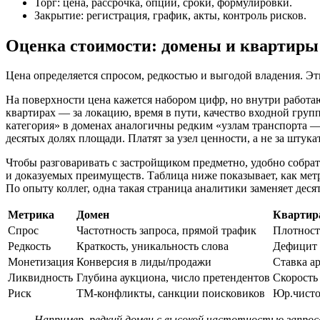
Торг: цена, рассрочка, опции, сроки, формулировки.
Закрытие: регистрация, график, акты, контроль рисков.
Оценка стоимости: домены и квартиры 
Цена определяется спросом, редкостью и выгодой владения. Э
На поверхности цена кажется набором цифр, но внутри работаю
квартирах — за локацию, время в пути, качество входной гру
категория» в доменах аналогичны редким «узлам транспорта — 
десятых долях площади. Платят за узел ценности, а не за штук
Чтобы разговаривать с застройщиком предметно, удобно собра
и доказуемых преимуществ. Таблица ниже показывает, как метр
По опыту коллег, одна такая страница аналитики заменяет деся
Метрика
Домен
Квартир
Спрос
Частотность запроса, прямой трафик
Плотност
Редкость
Краткость, уникальность слова
Дефицит 
Монетизация
Конверсия в лиды/продажи
Ставка а
Ликвидность
Глубина аукциона, число претендентов
Скорость
Риск
ТМ‑конфликты, санкции поисковиков
Юр.чисто
Например, редкий домен с высокой частотностью запроса