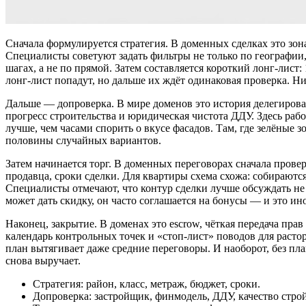
Сначала формулируется стратегия. В доменных сделках это зо
Специалисты советуют задать фильтры не только по географии
шагах, а не по прямой. Затем составляется короткий лонг‑лист
лонг‑лист попадут, но дальше их ждёт одинаковая проверка. Н
Дальше — допроверка. В мире доменов это история делегирова
прогресс строительства и юридическая чистота ДДУ. Здесь работ
лучше, чем часами спорить о вкусе фасадов. Там, где зелёные 
половины случайных вариантов.
Затем начинается торг. В доменных переговорах сначала прове
продавца, сроки сделки. Для квартиры схема схожа: собираются
Специалисты отмечают, что контур сделки лучше обсуждать не т
может дать скидку, он часто соглашается на бонусы — и это ин
Наконец, закрытие. В доменах это escrow, чёткая передача пра
календарь контрольных точек и «стоп‑лист» поводов для расто
план вытягивает даже средние переговоры. И наоборот, без п
снова выручает.
Стратегия: район, класс, метраж, бюджет, сроки.
Допроверка: застройщик, финмодель, ДДУ, качество стро