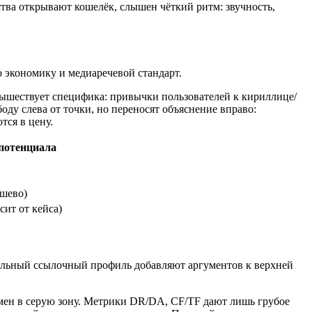
тва открывают кошелёк, слышен чёткий ритм: звучность,
ю экономику и медиаречевой стандарт.
нышествует специфика: привычки пользователей к кириллице/
ду слева от точки, но переносят объяснение вправо:
тся в цену.
потенциала
шево)
ит от кейса)
сильный ссылочный профиль добавляют аргументов к верхней
омен в серую зону. Метрики DR/DA, CF/TF дают лишь грубое