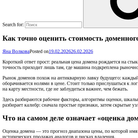
Search for:
Как точно оценить стоимость доменног
Яна Волкова
Posted on
19.02.2026
26.02.2026
Короткий ответ прост: реальная цена домена рождается на стык
точность приходит лишь там, где машина подкреплена рыночно
Рынок доменов похож на антикварную лавку будущего: каждый л
оборачивается нолями в цене. Стоит только прислушаться к л
на карту местности, где не заблудиться важнее, чем бежать.
Здесь разбираются рабочие факторы, алгоритмы оценки, шкалы 
разбирает калибр: сначала простые признаки, затем скрытые у
Что на самом деле означает «оценка до
Оценка домена — это прогноз диапазона цены, по которой имя
исторических продажах аналогов и рисках владения.