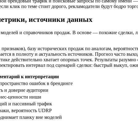
ивой брендовый трафик и поисковые запросы по самому имени —
ли клик по теме стоит дорого, рекламодатели будут бодро торго
метрики, источники данных
моделей и справочников продаж. В основе — похожие сделки, 
признаков), базу исторических продаж по аналогам, вероятностн
ается в полноту и актуальность источников. Прогноз часто вых
тике действительно хватает опорных точек. Результаты разумно 
ектировать интервал под сценарий сделки: быстрый выкуп, ожи
ентарий к интерпретации
пространство ошибок в брендинге
ь и доверие аудитории
нес-ценности ниши
ций и пассивный трафик
наки, вероятность UDRP
днимает планку вне моделей