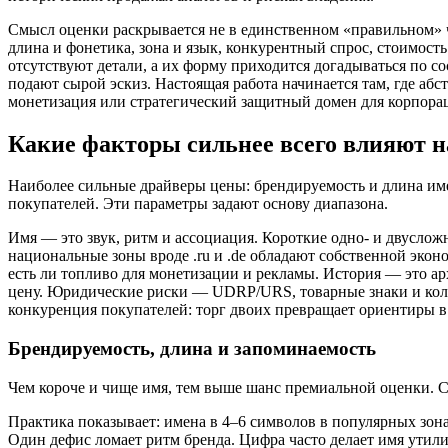
Смысл оценки раскрывается не в единственном «правильном» чи
длина и фонетика, зона и язык, конкурентный спрос, стоимость
отсутствуют детали, а их форму приходится догадываться по
подают сырой эскиз. Настоящая работа начинается там, где аб
монетизация или стратегический защитный домен для корпора
Какие факторы сильнее всего влияют н
Наиболее сильные драйверы цены: брендируемость и длина име
покупателей. Эти параметры задают основу диапазона.
Имя — это звук, ритм и ассоциация. Короткие одно- и двуслож
национальные зоны вроде .ru и .de обладают собственной экон
есть ли топливо для монетизации и рекламы. История — это ар
цену. Юридические риски — UDRP/URS, товарные знаки и колл
конкуренция покупателей: торг двоих превращает ориентиры в
Брендируемость, длина и запоминаемость
Чем короче и чище имя, тем выше шанс премиальной оценки. Сл
Практика показывает: имена в 4–6 символов в популярных зона
Один дефис ломает ритм бренда. Цифра часто делает имя ути