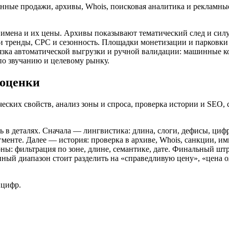
ные продажи, архивы, Whois, поисковая аналитика и рекламные
мена и их цены. Архивы показывают тематический след и силу 
и тренды, CPC и сезонность. Площадки монетизации и парковк
язка автоматической выгрузки и ручной валидации: машинные к
по звучанию и целевому рынку.
 оценки
еских свойств, анализ зоны и спроса, проверка истории и SEO, 
ь в деталях. Сначала — лингвистика: длина, слоги, дефисы, циф
гменте. Далее — история: проверка в архиве, Whois, санкции, и
ны: фильтрация по зоне, длине, семантике, дате. Финальный ш
нный диапазон стоит разделить на «справедливую цену», «цена 
 цифр.