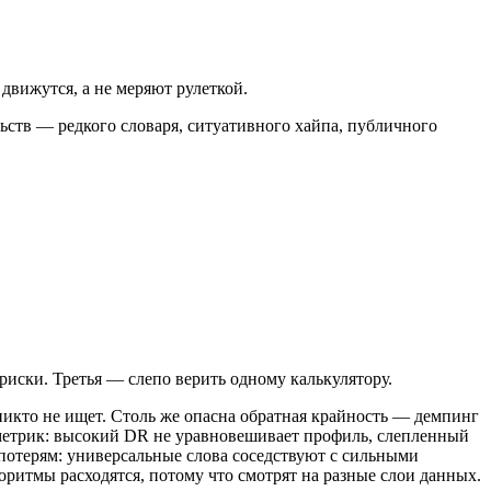
движутся, а не меряют рулеткой.
ьств — редкого словаря, ситуативного хайпа, публичного
ски. Третья — слепо верить одному калькулятору.
никто не ищет. Столь же опасна обратная крайность — демпинг
 метрик: высокий DR не уравновешивает профиль, слепленный
отерям: универсальные слова соседствуют с сильными
ритмы расходятся, потому что смотрят на разные слои данных.