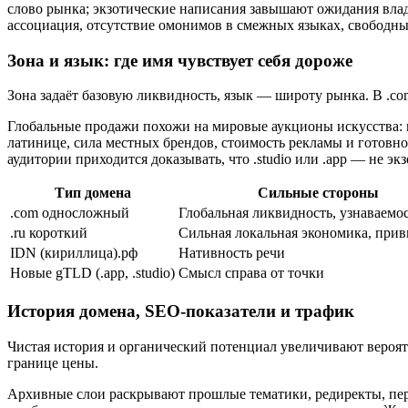
слово рынка; экзотические написания завышают ожидания влад
ассоциация, отсутствие омонимов в смежных языках, свободн
Зона и язык: где имя чувствует себя дороже
Зона задаёт базовую ликвидность, язык — широту рынка. В .co
Глобальные продажи похожи на мировые аукционы искусства: 
латинице, сила местных брендов, стоимость рекламы и готовно
аудитории приходится доказывать, что .studio или .app — не эк
Тип домена
Сильные стороны
.com односложный
Глобальная ликвидность, узнаваемо
.ru короткий
Сильная локальная экономика, при
IDN (кириллица).рф
Нативность речи
Новые gTLD (.app, .studio)
Смысл справа от точки
История домена, SEO-показатели и трафик
Чистая история и органический потенциал увеличивают вероя
границе цены.
Архивные слои раскрывают прошлые тематики, редиректы, пери