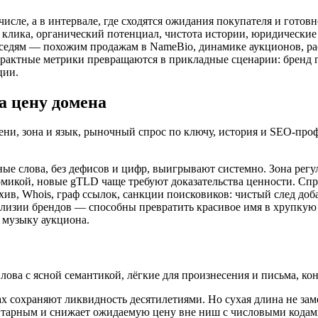
сле, а в интервале, где сходятся ожидания покупателя и готовн
 клика, органический потенциал, чистота истории, юридические 
 соседям — похожим продажам в NameBio, динамике аукционов,
страктные метрики превращаются в прикладные сценарии: бренд 
ции.
а цену домена
ни, зона и язык, рыночный спрос по ключу, история и SEO-про
ные слова, без дефисов и цифр, выигрывают системно. Зона рег
омикой, новые gTLD чаще требуют доказательства ценности. Спр
хив, Whois, граф ссылок, санкции поисковиков: чистый след доб
изии брендов — способны превратить красивое имя в хрупкую 
 музыку аукциона.
ова с ясной семантикой, лёгкие для произнесения и письма, кон
х сохраняют ликвидность десятилетиями. Но сухая длина не зам
литарным и снижает ожидаемую цену вне ниш с числовыми кодам