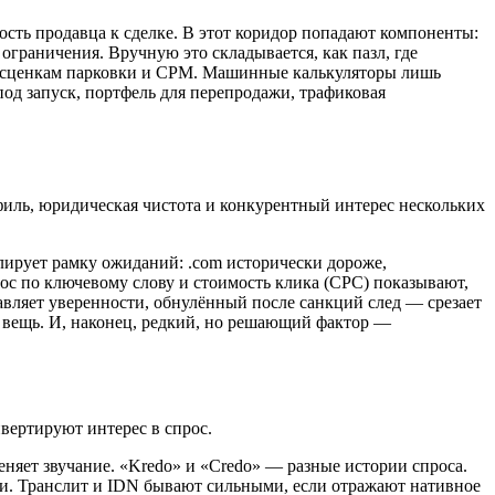
ость продавца к сделке. В этот коридор попадают компоненты:
ограничения. Вручную это складывается, как пазл, где
 расценкам парковки и CPM. Машинные калькуляторы лишь
под запуск, портфель для перепродажи, трафиковая
филь, юридическая чистота и конкурентный интерес нескольких
улирует рамку ожиданий: .com исторически дороже,
ос по ключевому слову и стоимость клика (CPC) показывают,
авляет уверенности, обнулённый после санкций след — срезает
вещь. И, наконец, редкий, но решающий фактор —
вертируют интерес в спрос.
еняет звучание. «Kredo» и «Credo» — разные истории спроса.
и. Транслит и IDN бывают сильными, если отражают нативное