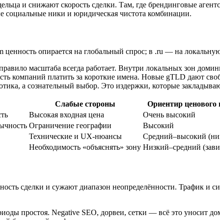
ельца и снижают скорость сделки. Там, где брендинговые агентс
ые социальные ники и юридическая чистота комбинации.
m ценность опирается на глобальный спрос; в .ru — на локальну
правило масштаба всегда работает. Внутри локальных зон доми
сть компаний платить за короткие имена. Новые gTLD дают свобо
зотика, а сознательный выбор. Это издержки, которые закладываю
Слабые стороны
Ориентир ценового 
сть
Высокая входная цена
Очень высокий
вычность
Ограничение географии
Высокий
Технические и UX-нюансы
Средний–высокий (ни
Необходимость «объяснять» зону
Низкий–средний (завис
тность сделки и сужают диапазон неопределённости. Трафик и 
оды простоя. Negative SEO, дорвеи, сетки — всё это уносит д