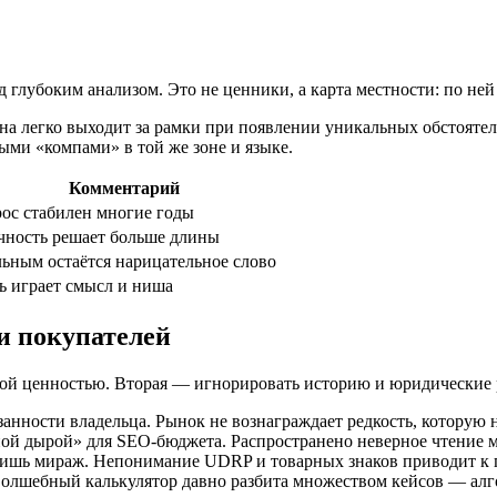
лубоким анализом. Это не ценники, а карта местности: по ней 
а легко выходит за рамки при появлении уникальных обстоятел
ыми «компами» в той же зоне и языке.
Комментарий
ос стабилен многие годы
чность решает больше длины
ьным остаётся нарицательное слово
ь играет смысл и ниша
и покупателей
й ценностью. Вторая — игнорировать историю и юридические ри
анности владельца. Рынок не вознаграждает редкость, которую 
рной дырой» для SEO-бюджета. Распространено неверное чтение
лишь мираж. Непонимание UDRP и товарных знаков приводит к п
волшебный калькулятор давно разбита множеством кейсов — алго