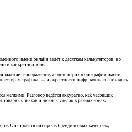
оменного имени онлайн ведёт к десяткам калькуляторов, но
ни в конкретной зоне.
ия зажигает воображение, а один штрих в биографии имени
 инвесторам трафика, — и окрестности цифр начинают походить
ся мелкими. Разговор ведётся аккуратно, как часовщик
зы товарных знаков и нюансы сделок в разных зонах.
те. Он строится на спросе, брендинговых качествах,