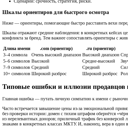
Сценарий: срочность, стратегия, риски.
Шкалы ориентиров для быстрого осмотра
Ниже — ориентиры, помогающие быстро расставить вехи перед г
Шкалы отражают средние наблюдения: в конкретных кейсах цен
конфликта за бренд. Тем важнее сопоставлять ориентиры с жив
Длина имени
.com (ориентир)
.ru (ориентир)
3–4 символа
Очень высокий диапазон
Высокий диапазон
Спр
5–6 символов
Высокий
Средне-высокий
Зву
7–9 символов
Средний
Средний
Сил
10+ символов
Широкий разброс
Широкий разброс
Рол
Типовые ошибки и иллюзии продавцов 
Главная ошибка — путать личную симпатию к имени с рыночно
Часто встречается завышение цены из-за эмоциональной привяз
без проверки истории: домен с тихим штрафом обернётся «чё
из нерелевантных доноров; приличный трафик без конверсий 
знаками в конкретных классах МКТУ. И, наконец, вера в один 