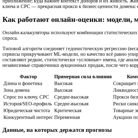
приближение; куда важнее контекст доноров и их живость. Ж
ключа и CPC — прекрасная прокси к бизнес-ценности домена: ес
Как работают онлайн-оценки: модели, 
Онлайн-калькуляторы используют комбинации статистических 
спроса.
Типовой алгоритм соединяет гедонистическую регрессию (веса 
сервисы прикручивают ML-модели, но качество всё равно упир
составляют редкие, статистически «условные» имена, где анали
независимые справочники аукционных продаж, после чего корр
Фактор
Примерная сила влияния
Комм
Длина и фонетика
Высокая
Сокращает 
Зона домена
Высокая
Ликвидност
Спрос по ключу, CPC
Средне-высокая
Прокси биз
История/SEO-профиль
Средне-высокая
Риски санк
Юридическая чистота
Критическая
Товарные з
Конкурентный интерес
Переменная
Аукцион по
Данные, на которых держатся прогнозы