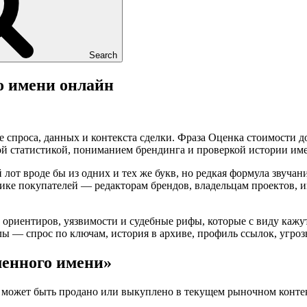
Search
о имени онлайн
е спроса, данных и контекста сделки. Фраза Оценка стоимости д
й статистикой, пониманием брендинга и проверкой истории име
от вроде бы из одних и тех же букв, но редкая формула звучан
огике покупателей — редакторам брендов, владельцам проектов,
ориентиров, уязвимости и судебные рифы, которые с виду кажут
злы — спрос по ключам, история в архиве, профиль ссылок, угро
менного имени»
 может быть продано или выкуплено в текущем рыночном контекс