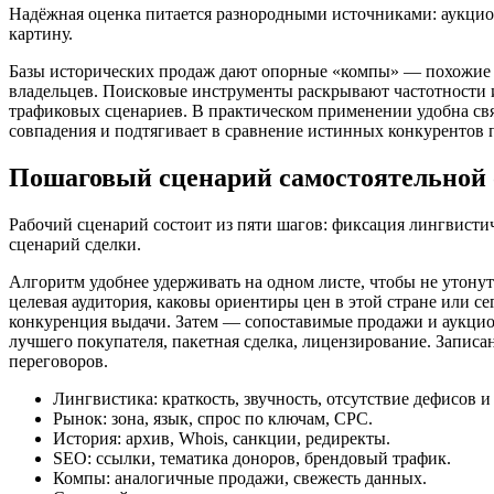
Надёжная оценка питается разнородными источниками: аукцион
картину.
Базы исторических продаж дают опорные «компы» — похожие и
владельцев. Поисковые инструменты раскрывают частотности 
трафиковых сценариев. В практическом применении удобна св
совпадения и подтягивает в сравнение истинных конкурентов 
Пошаговый сценарий самостоятельной
Рабочий сценарий состоит из пяти шагов: фиксация лингвистич
сценарий сделки.
Алгоритм удобнее удерживать на одном листе, чтобы не утонут
целевая аудитория, каковы ориентиры цен в этой стране или се
конкуренция выдачи. Затем — сопоставимые продажи и аукцио
лучшего покупателя, пакетная сделка, лицензирование. Записа
переговоров.
Лингвистика: краткость, звучность, отсутствие дефисов и
Рынок: зона, язык, спрос по ключам, CPC.
История: архив, Whois, санкции, редиректы.
SEO: ссылки, тематика доноров, брендовый трафик.
Компы: аналогичные продажи, свежесть данных.