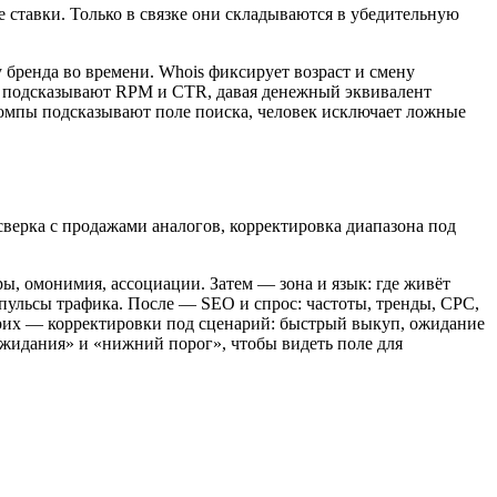
 ставки. Только в связке они складываются в убедительную
бренда во времени. Whois фиксирует возраст и смену
и подсказывают RPM и CTR, давая денежный эквивалент
омпы подсказывают поле поиска, человек исключает ложные
сверка с продажами аналогов, корректировка диапазона под
ры, омонимия, ассоциации. Затем — зона и язык: где живёт
мпульсы трафика. После — SEO и спрос: частоты, тренды, CPC,
трих — корректировки под сценарий: быстрый выкуп, ожидание
ожидания» и «нижний порог», чтобы видеть поле для